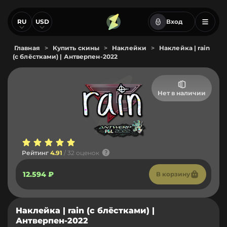
RU
USD
Вход
Главная
>
Купить скины
>
Наклейки
>
Наклейка | rain
(с блёстками) | Антверпен-2022
Нет в наличии
Рейтинг
4.91
/ 32 оценок
12.594 ₽
В корзину
Наклейка | rain (с блёстками) |
Антверпен-2022