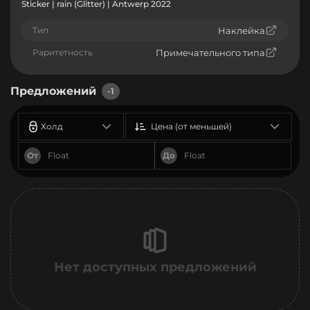
Sticker | rain (Glitter) | Antwerp 2022
Тип
Наклейка
Раритетность
Примечательного типа
Предложений
-1
Холд
Цена (от меньшей)
От
До
Нет доступных предложений