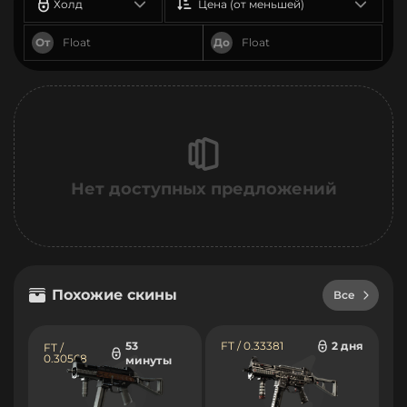
Холд
Цена (от меньшей)
От
До
Нет доступных предложений
Похожие скины
Все
53
FT / 0.33381
2 дня
FT /
0.30568
минуты