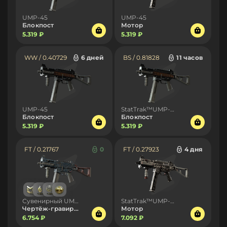
UMP-45
UMP-45
Блокпост
Мотор
5.319 ₽
5.319 ₽
WW / 0.40729
6 дней
BS / 0.81828
11 часов
UMP-45
StatTrak™UMP-45
Блокпост
Блокпост
5.319 ₽
5.319 ₽
FT / 0.21767
0
FT / 0.27923
4 дня
Сувенирный UMP-45
StatTrak™UMP-45
Чертёж-гравировка
Мотор
6.754 ₽
7.092 ₽