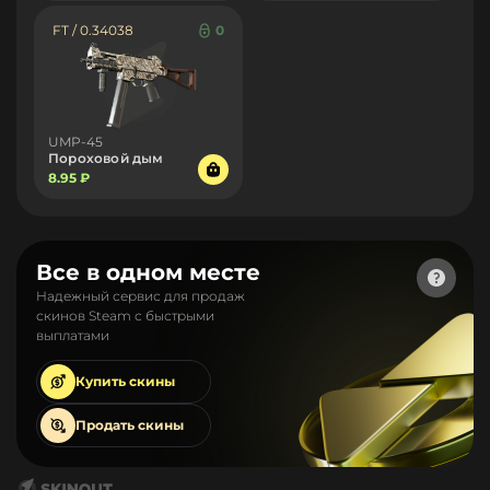
FT / 0.34038
0
UMP-45
Пороховой дым
8.95 ₽
Все в одном месте
Надежный сервис для продаж
скинов Steam с быстрыми
выплатами
Купить
скины
Продать
скины