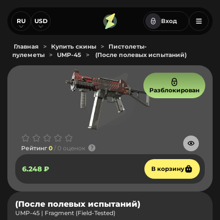
RU
USD
Вход
Главная
>
Купить скины
>
Пистолеты-
пулеметы
>
UMP-45
>
(После полевых испытаний)
Разблокирован
Рейтинг
0
/ 0 оценок
6.248 ₽
В корзину
(После полевых испытаний)
UMP-45 | Fragment (Field-Tested)