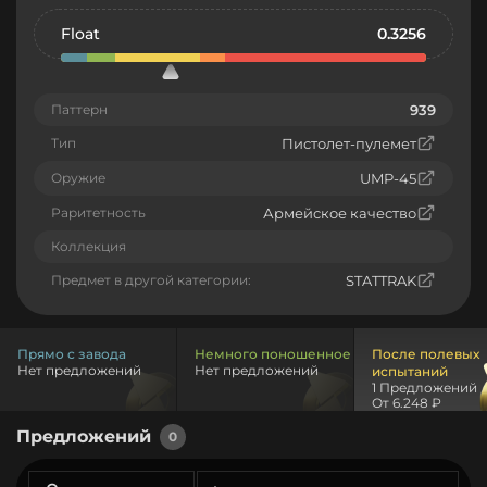
Float
0.3256
Паттерн
939
Тип
Пистолет-пулемет
Оружие
UMP-45
Раритетность
Армейское качество
Коллекция
Предмет в другой категории:
STATTRAK
Прямо с завода
Немного поношенное
После полевых
Нет предложений
Нет предложений
испытаний
1 Предложений
От 6.248 ₽
Предложений
0