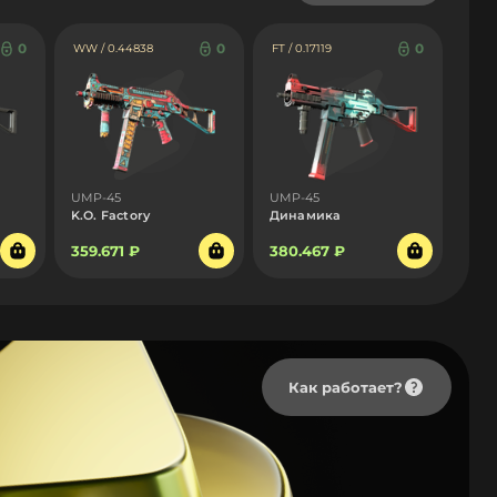
0
0
0
WW / 0.44838
FT / 0.17119
UMP-45
UMP-45
K.O. Factory
Динамика
359.671 ₽
380.467 ₽
Как работает?