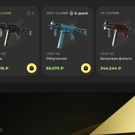
0
6 дней
 0.32068
WW / 0.40885
FT / 0.27699
-45
UMP-45
UMP-45
а
Облучение
Багровая фольга
616 ₽
86.679 ₽
344.244 ₽
в