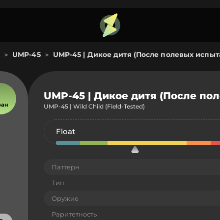
UMP-45
UMP-45 | Дикое дитя (После полевых испыт
>
>
UMP-45 | Дикое дитя (После по
ван
UMP-45 | Wild Child (Field-Tested)
Float
Паттерн
Тип
Оружие
Раритетность