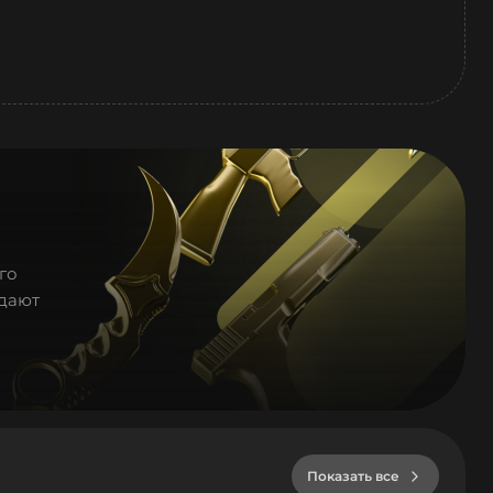
го
здают
Показать все