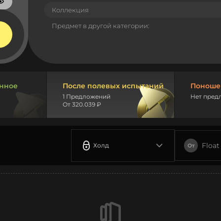
Коллекция
Предмет в другой категории:
нное
После полевых испытаний
Поноше
1 Предложений
Нет пред
От 320.039 ₽
Float
Холд
От