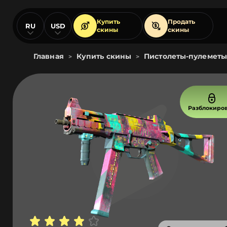
Купить
Продать
RU
USD
скины
скины
Главная
Купить скины
Пистолеты-пулеметы
>
>
Разблокиро