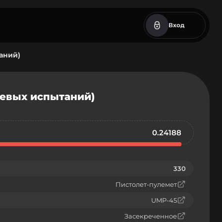
Вход
аний)
левых испытаний)
0.24188
330
Пистолет-пулемет
UMP-45
Засекреченное