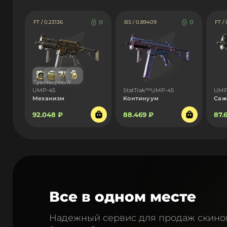
0
0
FT / 0.23136
BS / 0.89409
FT /
Сувенирный
UMP-45
StatTrak™UMP-45
UMP
Механизм
Континуум
Саж
92.048 ₽
88.469 ₽
87.
Все в одном месте
Надежный сервис для продаж скино