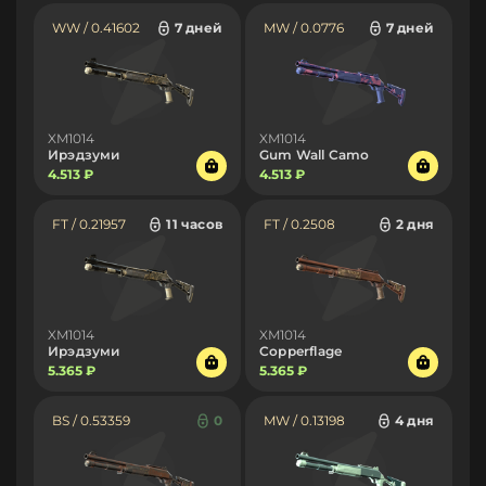
WW / 0.41602
7 дней
MW / 0.0776
7 дней
XM1014
XM1014
Ирэдзуми
Gum Wall Camo
4.513 ₽
4.513 ₽
FT / 0.21957
11 часов
FT / 0.2508
2 дня
XM1014
XM1014
Ирэдзуми
Copperflage
5.365 ₽
5.365 ₽
BS / 0.53359
0
MW / 0.13198
4 дня