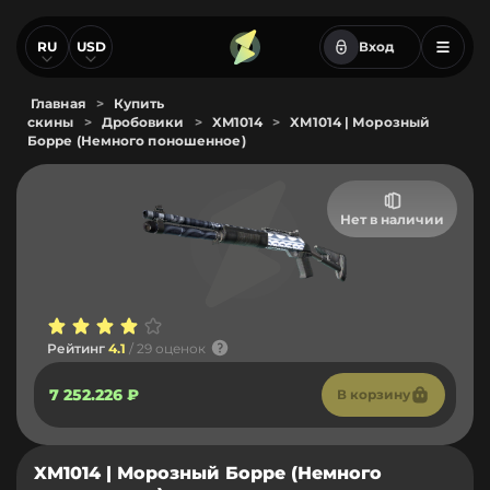
RU
USD
Вход
Главная
>
Купить
скины
>
Дробовики
>
XM1014
>
XM1014 | Морозный
Борре (Немного поношенное)
Нет в наличии
Рейтинг
4.1
/ 29 оценок
7 252.226 ₽
В корзину
XM1014 | Морозный Борре (Немного