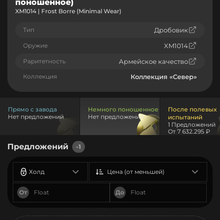
поношенное)
XM1014 | Frost Borre (Minimal Wear)
Тип
Дробовик
Оружие
XM1014
Раритетность
Армейское качество
Коллекция
Коллекция «Север»
Прямо с завода
Немного поношенное
После полевых
Нет предложений
Нет предложений
испытаний
1 Предложений
От 7 632.295 ₽
Предложений
-1
Холд
Цена (от меньшей)
От
До