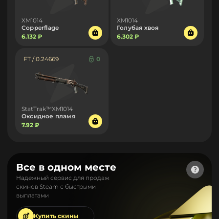
XM1014
XM1014
Copperflage
Голубая хвоя
6.132 ₽
6.302 ₽
FT / 0.24669
0
StatTrak™XM1014
Оксидное пламя
7.92 ₽
Все в одном месте
Надежный сервис для продаж
скинов Steam с быстрыми
выплатами
Купить
скины