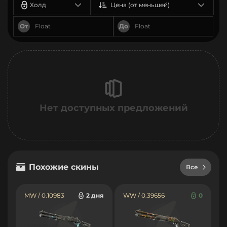
Холд
Цена (от меньшей)
От
До
Нет доступных предложений
Похожие скины
Все
MW / 0.10983
2 дня
WW / 0.39656
0