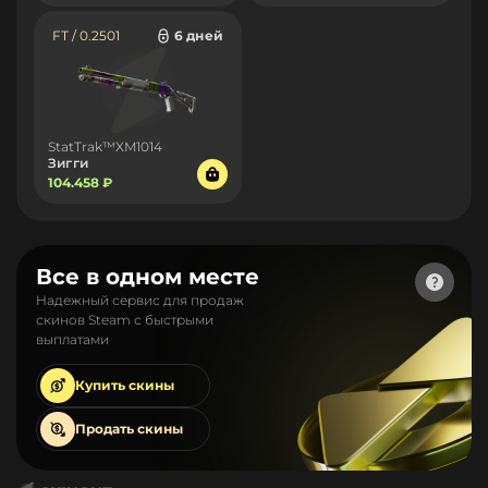
FT / 0.2501
6 дней
StatTrak™XM1014
Зигги
104.458 ₽
Все в одном месте
Надежный сервис для продаж
скинов Steam с быстрыми
выплатами
Купить
скины
Продать
скины