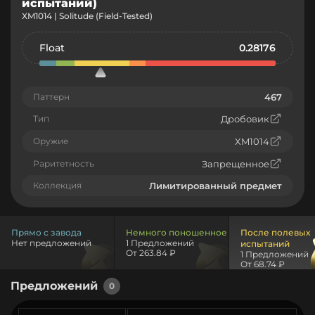
испытаний)
XM1014 | Solitude (Field-Tested)
Float
0.28176
Паттерн
467
Тип
Дробовик
Оружие
XM1014
Раритетность
Запрещенное
Коллекция
Лимитированный предмет
Прямо с завода
Немного поношенное
После полевых
Нет предложений
1 Предложений
испытаний
От 263.84 ₽
1 Предложений
От 68.74 ₽
Предложений
0