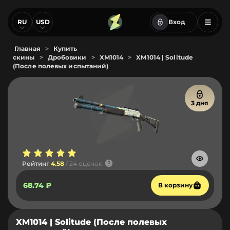
RU
USD
Вход
Главная
>
Купить
скины
>
Дробовики
>
XM1014
>
XM1014 | Solitude
(После полевых испытаний)
3 дня
Рейтинг
4.58
/ 24 оценок
68.74 ₽
В корзину
XM1014 | Solitude (После полевых