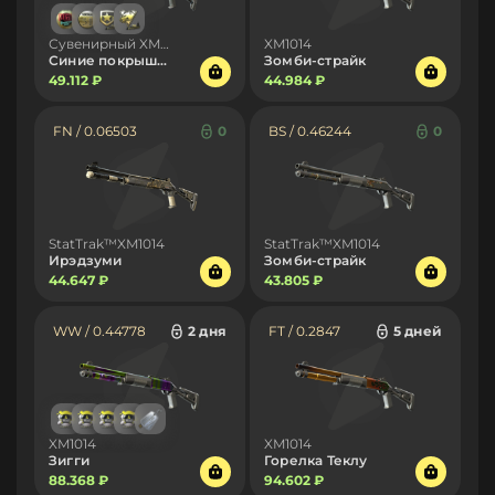
Сувенирный XM1014
XM1014
Синие покрышки
Зомби-страйк
49.112 ₽
44.984 ₽
FN / 0.06503
0
BS / 0.46244
0
StatTrak™XM1014
StatTrak™XM1014
Ирэдзуми
Зомби-страйк
44.647 ₽
43.805 ₽
WW / 0.44778
2 дня
FT / 0.2847
5 дней
XM1014
XM1014
Зигги
Горелка Теклу
88.368 ₽
94.602 ₽