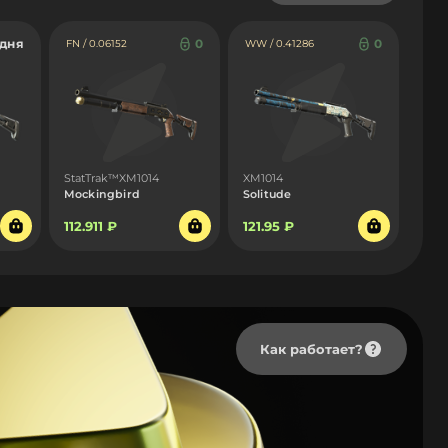
 дня
0
0
FN / 0.06152
WW / 0.41286
StatTrak™XM1014
XM1014
Mockingbird
Solitude
112.911 ₽
121.95 ₽
Как работает?