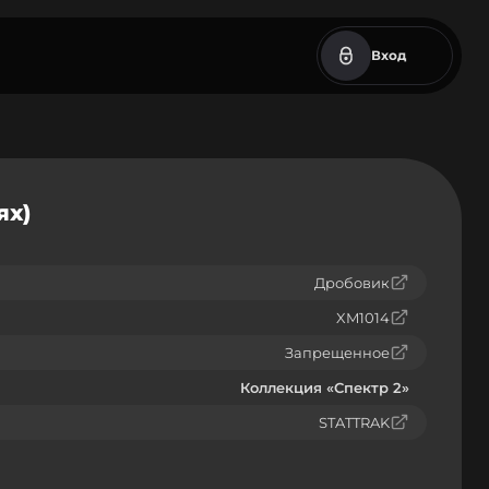
Вход
ях)
Дробовик
XM1014
Запрещенное
Коллекция «Спектр 2»
STATTRAK