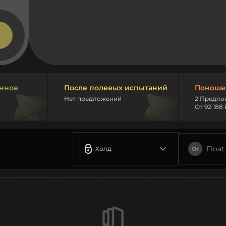
нное
После полевых испытаний
Поноше
Нет предложений
2 Предло
От 92.188 
Float
Холд
От