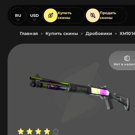
Купить
Продать
RU
USD
скины
скины
Главная
Купить скины
Дробовики
XM101
>
>
>
Нет в нали