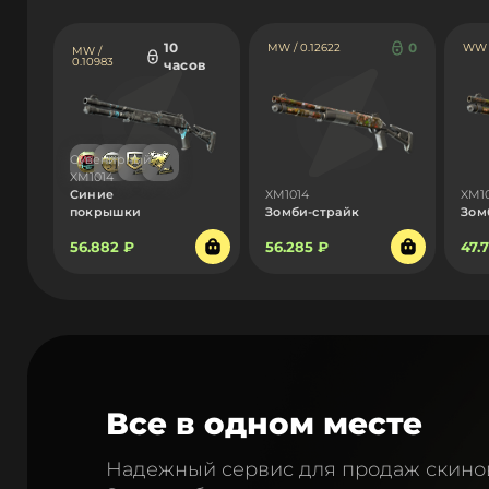
10
0
MW / 0.12622
WW /
MW /
0.10983
часов
Сувенирный
XM1014
Синие
XM1014
XM1
покрышки
Зомби-страйк
Зом
56.882 ₽
56.285 ₽
47.
Все в одном месте
Надежный сервис для продаж скино