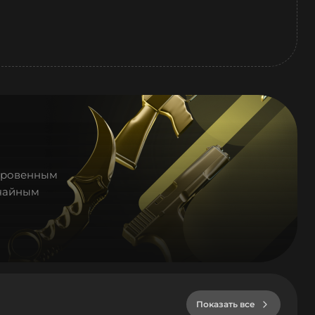
доровенным
учайным
Показать все