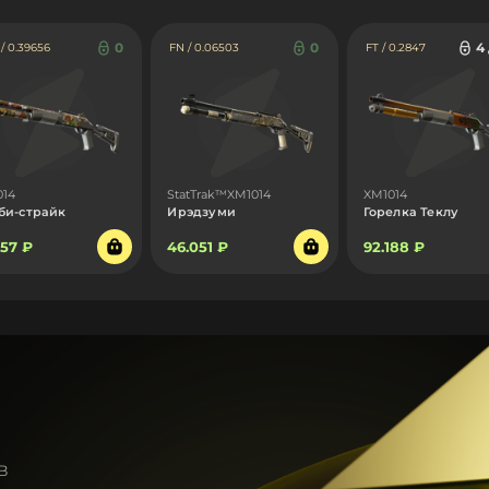
0
0
4
 0.39656
FN / 0.06503
FT / 0.2847
014
StatTrak™XM1014
XM1014
би-страйк
Ирэдзуми
Горелка Теклу
757 ₽
46.051 ₽
92.188 ₽
в