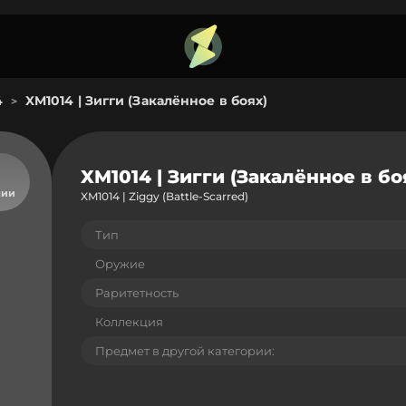
4
XM1014 | Зигги (Закалённое в боях)
>
XM1014 | Зигги (Закалённое в бо
чии
XM1014 | Ziggy (Battle-Scarred)
Тип
Оружие
Раритетность
Коллекция
Предмет в другой категории: