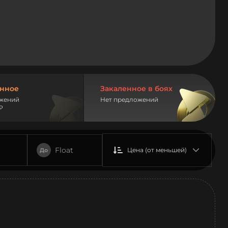
нное
Закаленное в боях
жений
Нет предложений
₽
Float
Цена (от меньшей)
До