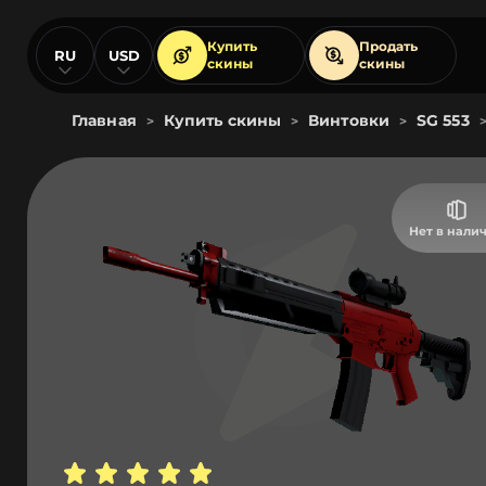
Купить
Продать
RU
USD
скины
скины
Главная
Купить скины
Винтовки
SG 553
>
>
>
Нет в нали