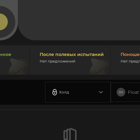
нное
После полевых испытаний
Поноше
Нет предложений
Нет пред
Float
Холд
От