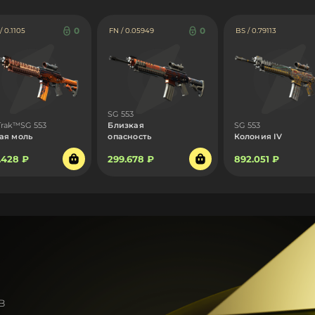
0
0
 0.1105
FN / 0.05949
BS / 0.79113
SG 553
Trak™SG 553
Близкая
SG 553
ая моль
опасность
Колония IV
.428 ₽
299.678 ₽
892.051 ₽
в