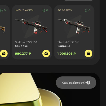
0
0
0
WW / 0.44355
BS / 0.51319
StatTrak™SG 553
StatTrak™SG 553
Сайрекс
Сайрекс
980.277 ₽
1 006.506 ₽
Как работает?