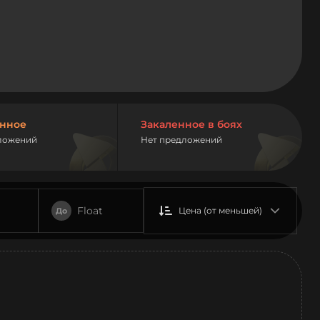
нное
Закаленное в боях
ложений
Нет предложений
Float
Цена (от меньшей)
До