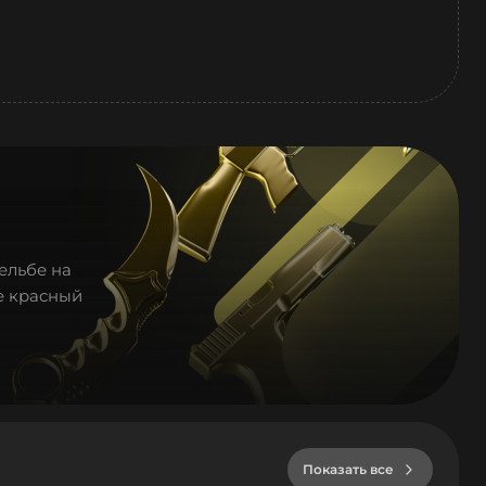
ельбе на
е красный
Показать все