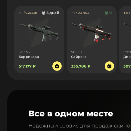
5 дней
0
FT / 0.26838
FT / 0.37822
MW /
SG 553
SG 553
Stat
Баррикада
Сайрекс
Дик
517.177 ₽
335.786 ₽
307
Все в одном месте
Надежный сервис для продаж скино