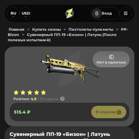
RU
USD
Вход
Главная
>
Купить скины
>
Пистолеты-пулеметы
>
PP-
Bizon
>
Сувенирный ПП-19 «Бизон» | Латунь (После
полевых испытаний)
Нет в наличии
Рейтинг
4.9
/ 31 оценок
515.4 ₽
В корзину
Сувенирный ПП-19 «Бизон» | Латунь