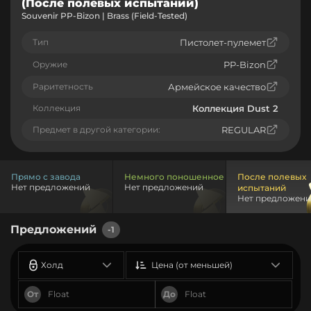
(После полевых испытаний)
Souvenir PP-Bizon | Brass (Field-Tested)
Тип
Пистолет-пулемет
Оружие
PP-Bizon
Раритетность
Армейское качество
Коллекция
Коллекция Dust 2
Предмет в другой категории:
REGULAR
Прямо с завода
Немного поношенное
После полевых
Нет предложений
Нет предложений
испытаний
Нет предложен
Предложений
-1
Холд
Цена (от меньшей)
От
До