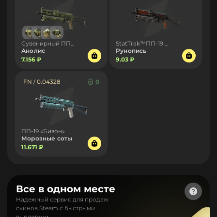
Сувенирный ПП-19 «Бизон»
StatTrak™ПП-19 «Бизон»
Анолис
Рунопись
7.156 ₽
9.03 ₽
FN / 0.04328
0
ПП-19 «Бизон»
Морозные соты
11.671 ₽
Все в одном месте
Надежный сервис для продаж
скинов Steam с быстрыми
выплатами