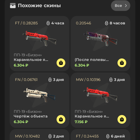
Похожие скины
Все
FT / 0.28285
4 часа
0.20546
8 часов
ПП-19 «Бизон»
Карамельное яблоко
(После полевых испытаний)
6.304 ₽
6.304 ₽
FN / 0.06761
3 дня
MW / 0.10396
3 дня
ПП-19 «Бизон»
ПП-19 «Бизон»
Чертёж объекта
Карамельное яблоко
6.304 ₽
7.156 ₽
MW / 0.10482
2 дня
FT / 0.24455
6 дней