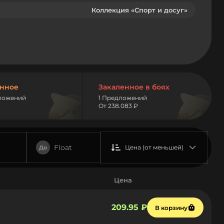
Коллекция «Спорт и досуг»
нное
Закаленное в боях
ложений
1 Предложений
От 238.083 ₽
Float
Цена (от меньшей)
До
Цена
209.95 ₽
В корзину