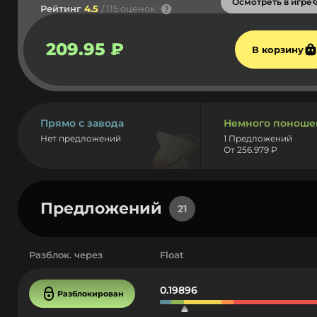
Осмотреть в игре
Рейтинг
4.5
/ 115 оценок
209.95 ₽
В корзину
Прямо с завода
Немного поноше
Нет предложений
1 Предложений
От 256.979 ₽
Предложений
21
Разблок. через
Float
0.19896
Разблокирован