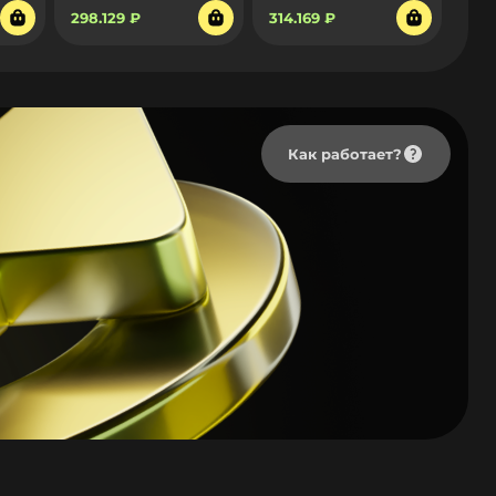
298.129 ₽
314.169 ₽
Как работает?