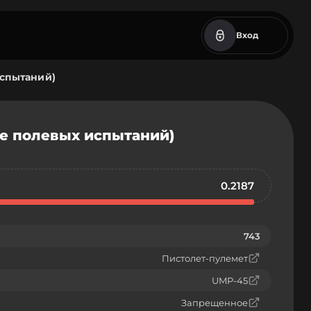
Вход
испытаний)
ле полевых испытаний)
0.2187
743
Пистолет-пулемет
UMP-45
Запрещенное