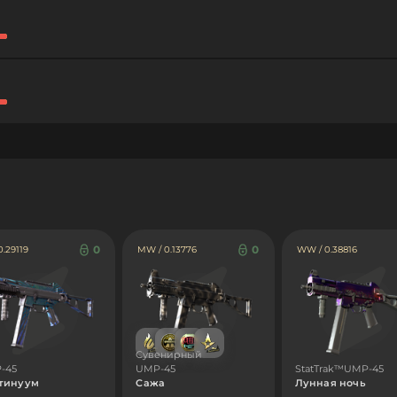
0
0
0.29119
MW / 0.13776
WW / 0.38816
Сувенирный
-45
UMP-45
StatTrak™UMP-45
тинуум
Сажа
Лунная ночь