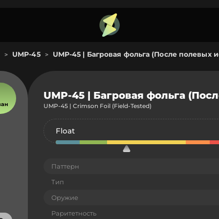
UMP-45
UMP-45 | Багровая фольга (После полевых 
>
>
UMP-45 | Багровая фольга (Пос
ван
UMP-45 | Crimson Foil (Field-Tested)
Float
Паттерн
Тип
Оружие
Раритетность