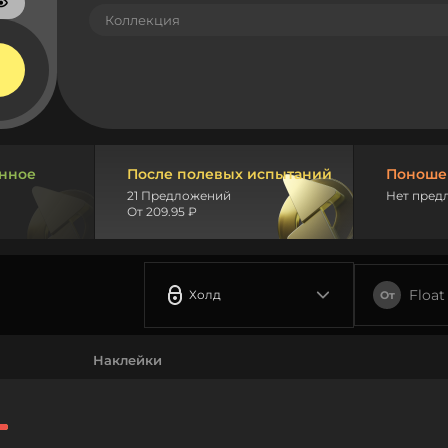
Коллекция
нное
После полевых испытаний
Поноше
21 Предложений
Нет пред
От 209.95 ₽
Float
Холд
От
Наклейки