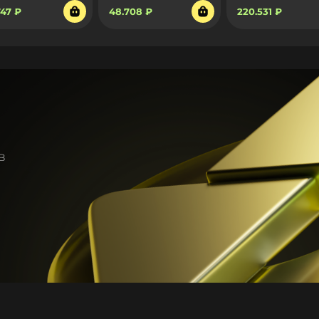
747 ₽
48.708 ₽
220.531 ₽
в