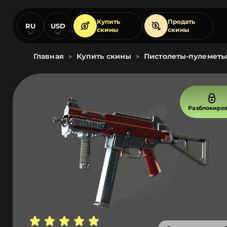
Купить
Продать
RU
USD
скины
скины
Главная
Купить скины
Пистолеты-пулеметы
>
>
Разблокиро