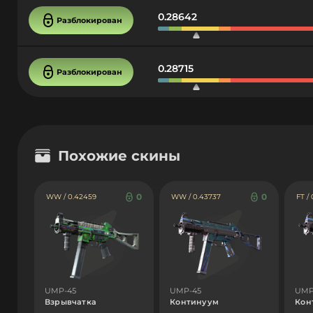
0.28642
Разблокирован
0.28715
Разблокирован
Похожие скины
0
0
WW / 0.42459
WW / 0.43737
FT / 
UMP-45
UMP-45
UMP
Взрывчатка
Континуум
Кон