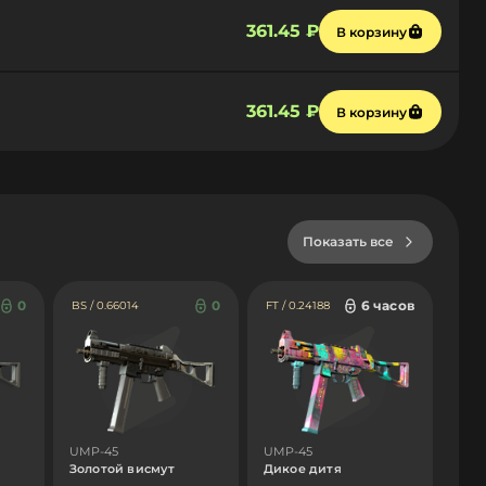
361.45 ₽
В корзину
361.45 ₽
В корзину
Показать все
0
0
6 часов
BS / 0.66014
FT / 0.24188
UMP-45
UMP-45
Золотой висмут
Дикое дитя