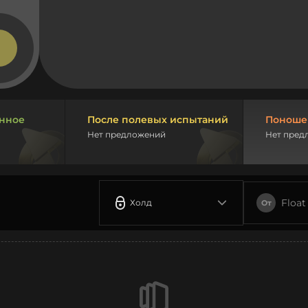
нное
После полевых испытаний
Поноше
Нет предложений
Нет пред
Float
Холд
От