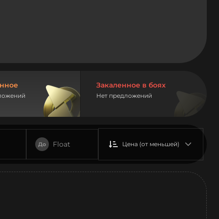
нное
Закаленное в боях
ложений
Нет предложений
Float
Цена (от меньшей)
До