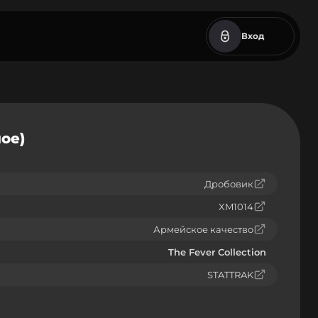
Вход
ое)
Дробовик
XM1014
Армейское качество
The Fever Collection
STATTRAK