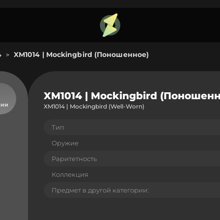
4
XM1014 | Mockingbird (Поношенное)
>
XM1014 | Mockingbird (Поношенн
чии
XM1014 | Mockingbird (Well-Worn)
Тип
Оружие
Раритетность
Коллекция
Предмет в другой категории: